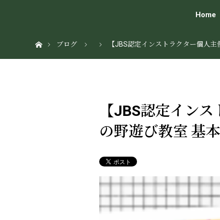
Home
ホーム
ブログ
【JBS認定インストラクター個人
【JBS認定イン
の野遊び教室 基