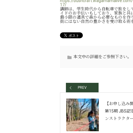
https://bushcraft.wagamamalive.c
17/
講師は、学生時代から自転車で旅をし
イドのお手伝いもしており、家族と共
最小限の道具で森から必要なものを作り
街にはない自然の豊かさを受け取る術
本文中の詳細をご参照下さい。
PREV
【お申し込み
第15期 JBS
ンストラクター