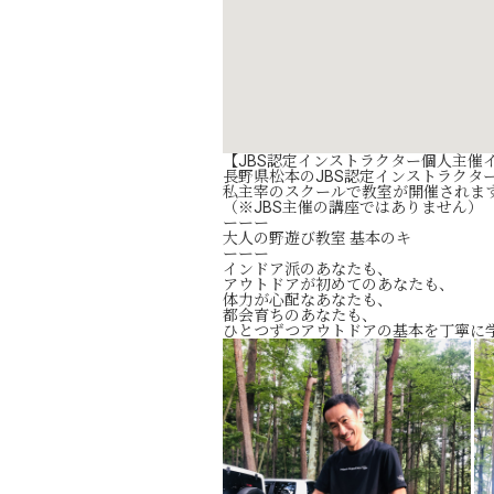
【JBS認定インストラクター個人主催
長野県松本のJBS認定インストラクタ
私主宰のスクールで教室が開催されま
（※JBS主催の講座ではありません）
ーーー
大人の野遊び教室 基本のキ
ーーー
インドア派のあなたも、
アウトドアが初めてのあなたも、
体力が心配なあなたも、
都会育ちのあなたも、
ひとつずつアウトドアの基本を丁寧に