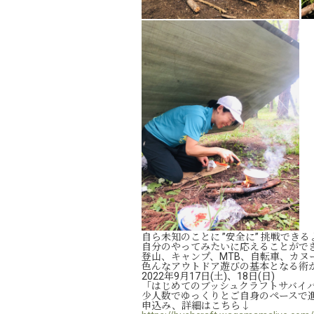
自ら未知のことに ”安全に” 挑戦でき
自分のやってみたいに応えることがで
登山、キャンプ、MTB、自転車、カヌ
色んなアウトドア遊びの基本となる術
2022年9月17日(土)、18日(日)
「はじめてのブッシュクラフトサバイバ
少人数でゆっくりとご自身のペースで
申込み、詳細はこちら↓