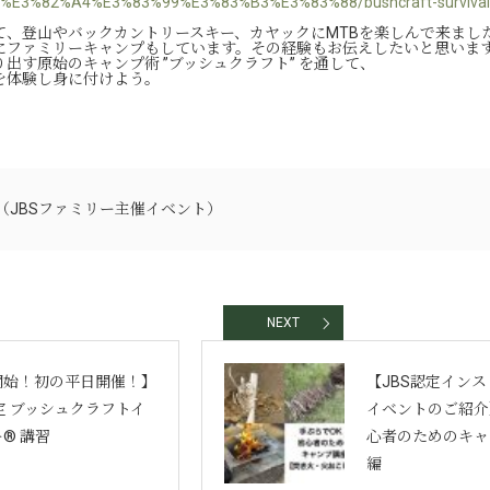
om/%E3%82%A4%E3%83%99%E3%83%B3%E3%83%88/bushcraft-survival-b
て、登山やバックカントリースキー、カヤックにMTBを楽しんで来まし
にファミリーキャンプもしています。その経験もお伝えしたいと思いま
出す原始のキャンプ術 ”ブッシュクラフト” を通して、
を体験し身に付けよう。
（JBSファミリー主催イベント）
NEXT
開始！初の平日開催！】
【JBS認定イン
認定 ブッシュクラフトイ
イベントのご紹介
® 講習
心者のためのキャ
編