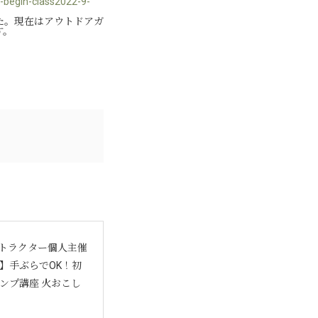
egin-class2022-9-
た。現在はアウトドアガ
す。
ストラクター個人主催
】手ぶらでOK！初
ンプ講座 火おこし