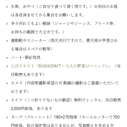
水筒、おやつ（ご自分で食べて頂く用です。）※初日のお昼
は各自済ませてから集合をお願いします。
多少汚れてもよい服装（ジャージやジーンズ、フリース等、
お持ちの範囲で大丈夫です。）
運動靴やスニーカー（雨天決行ですので、悪天候が予想され
る場合はスペアの靴等）
ノート･筆記用具
公式テキスト「BUSHCRAFT – 大人の野遊びマニュアル」
（当
日販売もあります）
カメラ（内容等撮影希望の方 動画の撮影はご遠慮いただいて
おります）
ナイフ（二つ折りでないもの歓迎）無料でレンタル、当日販売
2,000円前後、あります
タープ（ブルーシート）180×270程度（ホームセンターで700
円前後。色の指定等はありませんが、写真映えを求める方