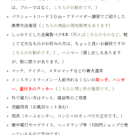
は、ブルーではなく、
こちらがお勧めです。
）
パラシュートコード３０ｍ – アドバイザー講習でご紹介した
携帯方法推奨（
こちらの商品の現地販売もあります
）
しっかりとした金属製ペグ4本（
例えばこちらのものなど。
軽
くて丈夫なものがお好みの方は、ちょっと良いお値段ですが
こちらがお勧めです。
）、ハンマー（貸し出しもあります
が、数に限りがあります。）
マッチ、ライター、メタルマッチなどの着火道具
インスタントラーメン一人前作れるくらいの
取っ手、ハンガ
ー、蓋付きのクッカー
（
こちらと同じ形が推奨です。
）
外で寝たい方はテント、寝袋等のご用意
洗面用具（お風呂セット含む）
雨具（ホームセンター、コンビニのカッパで大丈夫です。）
懐中電灯やマグライト、ヘッドランプ等（100円ショップで売
っているもので充分です）