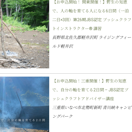
【お申込開始！ 関東開催！】野生の知恵
で、人の軸を育てる人になる6日間（一泊
二日×3回）第26期JBS認定 ブッシュクラフ
トインストラクター® 講習
長野県北佐久郡軽井沢町 ライジングフィー
ルド軽井沢
【お申込開始！三重開催！】野生の知恵
で、自分の軸を育てる2日間 – JBS認定ブ
ッシュクラフトアドバイザー講座
三重県いなべ市北勢町新町 青川峡キャンピ
ングパーク