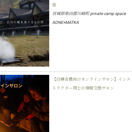
座
宮城県柴田郡川崎町 private camp space
AONE×MATKA
【白樺会員向けオンラインサロン】インス
トラクター同士の情報交換サロン