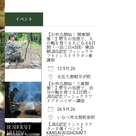
イベント
【お申込開始！ 関東開
催！】野生の知恵で、人
の軸を育てる人になる6日
間（一泊二日×3回）第26
期JBS認定 ブッシュクラ
フトインストラクター®
講習
12 9月 26
北佐久郡軽井沢町
【お申込開始！三重開
催！】野生の知恵で、自
分の軸を育てる2日間 –
JBS認定ブッシュクラフ
トアドバイザー講座
26 9月 26
いなべ市北勢町新町
【JBS認定インストラク
ター主催イベント】
KANSAI BUSHCRAFT