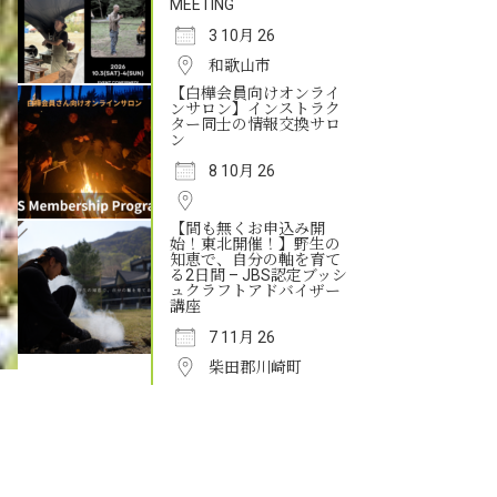
MEETING
3 10月 26
和歌山市
【白樺会員向けオンライ
ンサロン】インストラク
ター同士の情報交換サロ
ン
8 10月 26
【間も無くお申込み開
始！東北開催！】野生の
知恵で、自分の軸を育て
る2日間 – JBS認定ブッシ
ュクラフトアドバイザー
講座
7 11月 26
柴田郡川崎町