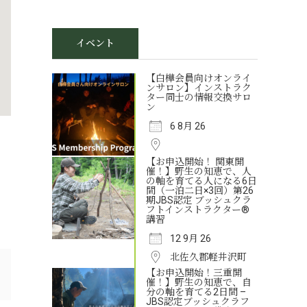
イベント
【白樺会員向けオンライ
ンサロン】インストラク
ター同士の情報交換サロ
ン
6 8月 26
【お申込開始！ 関東開
催！】野生の知恵で、人
の軸を育てる人になる6日
間（一泊二日×3回）第26
期JBS認定 ブッシュクラ
フトインストラクター®
講習
12 9月 26
北佐久郡軽井沢町
【お申込開始！三重開
催！】野生の知恵で、自
分の軸を育てる2日間 –
JBS認定ブッシュクラフ