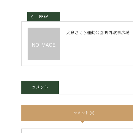
PREV
大泉さくら運動公園 野外炊事広場
コメント
コメント (0)