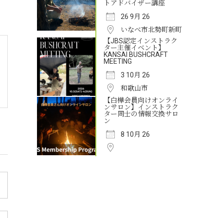
トアドバイザー講座
26 9月 26
いなべ市北勢町新町
【JBS認定インストラク
ター主催イベント】
KANSAI BUSHCRAFT
MEETING
3 10月 26
和歌山市
【白樺会員向けオンライ
ンサロン】インストラク
ター同士の情報交換サロ
ン
8 10月 26