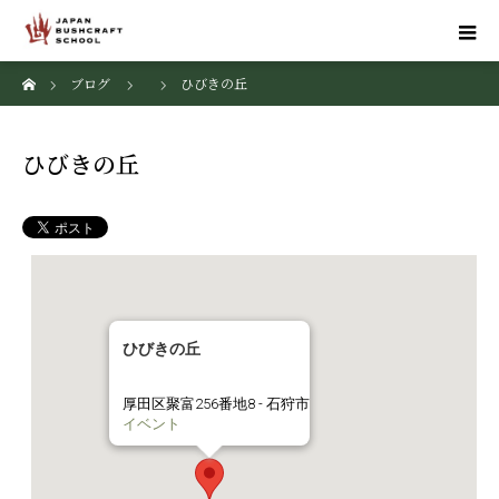
ホーム
ブログ
ひびきの丘
ひびきの丘
ひびきの丘
厚田区聚富256番地8 - 石狩市
イベント