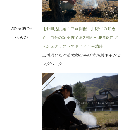
2026/09/26
【お申込開始！三重開催！】野生の知恵
- 09/27
で、自分の軸を育てる2日間 – JBS認定ブ
ッシュクラフトアドバイザー講座
三重県いなべ市北勢町新町 青川峡キャンピ
ングパーク