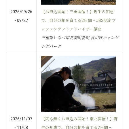
2026/09/26
【お申込開始！三重開催！】野生の知恵
- 09/27
で、自分の軸を育てる2日間 – JBS認定ブ
ッシュクラフトアドバイザー講座
三重県いなべ市北勢町新町 青川峡キャンピ
ングパーク
2026/11/07
【間も無くお申込み開始！東北開催！】野
- 11/08
生の知恵で、自分の軸を育てる2日間 –