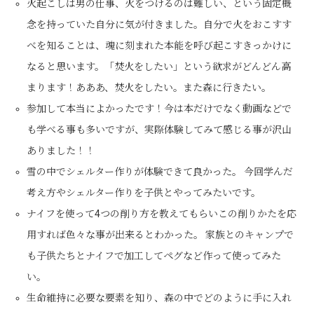
火起こしは男の仕事、火をつけるのは難しい、という固定概
念を持っていた自分に気が付きました。自分で火をおこすす
べを知ることは、魂に刻まれた本能を呼び起こすきっかけに
なると思います。「焚火をしたい」という欲求がどんどん高
まります！あああ、焚火をしたい。また森に行きたい。
参加して本当によかったです！今は本だけでなく動画などで
も学べる事も多いですが、実際体験してみて感じる事が沢山
ありました！！
雪の中でシェルター作りが体験できて良かった。 今回学んだ
考え方やシェルター作りを子供とやってみたいです。
ナイフを使って4つの削り方を教えてもらいこの削りかたを応
用すれば色々な事が出来るとわかった。 家族とのキャンプで
も子供たちとナイフで加工してペグなど作って使ってみた
い。
生命維持に必要な要素を知り、森の中でどのように手に入れ