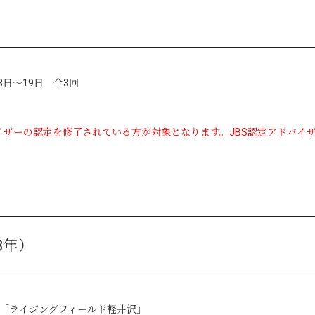
18日～19日 全3回
。
イザーの認定を修了されている方が対象となります。JBS認定アドバイ
3年）
沢町「ライジングフィールド軽井沢」