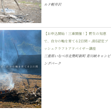
ルド軽井沢
【お申込開始！三重開催！】野生の知恵
で、自分の軸を育てる2日間 – JBS認定ブ
ッシュクラフトアドバイザー講座
三重県いなべ市北勢町新町 青川峡キャンピ
ングパーク