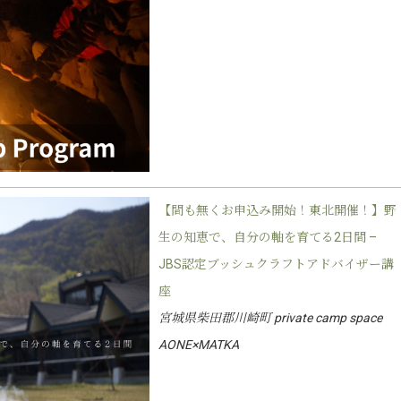
【間も無くお申込み開始！東北開催！】野
生の知恵で、自分の軸を育てる2日間 –
JBS認定ブッシュクラフトアドバイザー講
座
宮城県柴田郡川崎町 private camp space
AONE×MATKA