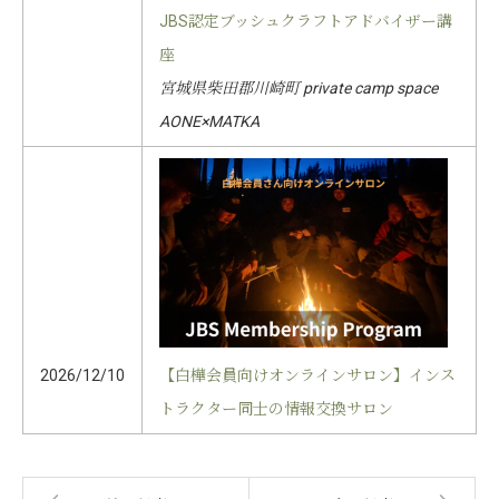
JBS認定ブッシュクラフトアドバイザー講
座
宮城県柴田郡川崎町 private camp space
AONE×MATKA
【白樺会員向けオンラインサロン】インス
2026/12/10
トラクター同士の情報交換サロン